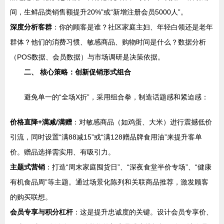
间，生鲜品类销售额提升20%”或“新增注册会员5000人”。
深度分析客群
：你的顾客是谁？社区家庭主妇、年轻白领还是老年
群体？他们的消费习惯、敏感商品、购物时间是什么？数据分析
（POS数据、会员数据）与市场调研是决策依据。
二、 核心策略：创新促销形式组合
避免单一的“全场X折”，采用组合拳，制造话题感和紧迫感：
价格直降+满减/满赠
：对敏感商品（如鸡蛋、大米）进行震撼低价
引流，同时设置“满88减15”或“满128赠品牌食用油”来提升客单
价。赠品选择需实用、有吸引力。
主题式营销
：打造“周末家庭囤货日”、“深夜食堂半价专场”、“健康
有机食品周”等主题。通过场景化陈列和关联商品推荐，激发顾客
的购买联想。
会员专享与积分杠杆
：这是提升忠诚度的关键。设计会员专享价、