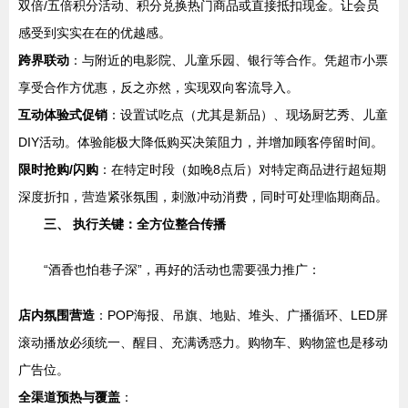
双倍/五倍积分活动、积分兑换热门商品或直接抵扣现金。让会员
感受到实实在在的优越感。
跨界联动
：与附近的电影院、儿童乐园、银行等合作。凭超市小票
享受合作方优惠，反之亦然，实现双向客流导入。
互动体验式促销
：设置试吃点（尤其是新品）、现场厨艺秀、儿童
DIY活动。体验能极大降低购买决策阻力，并增加顾客停留时间。
限时抢购/闪购
：在特定时段（如晚8点后）对特定商品进行超短期
深度折扣，营造紧张氛围，刺激冲动消费，同时可处理临期商品。
三、 执行关键：全方位整合传播
“酒香也怕巷子深”，再好的活动也需要强力推广：
店内氛围营造
：POP海报、吊旗、地贴、堆头、广播循环、LED屏
滚动播放必须统一、醒目、充满诱惑力。购物车、购物篮也是移动
广告位。
全渠道预热与覆盖
：