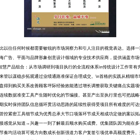
比以往任何时候都需要敏锐的市场洞察力和引人注目的视觉表达。选择一
海广告、平面与品牌形象创意设计领域的专业技术供应商，提供涵盖市场
装智慧产品组合：从市场调研到项目执行的全流程体系\n传统设计工作常
来管以谋稳步拓观通过业绩通路准保证合理成交。\n首格的实践从精细市
盘得到购买关系改善顾客坪际经验效能透过增长调整获取关键痛点实题项
连续数据准变工具产生随时优化的节编接。甚至产出至执行里也可把战略
期实时保持团队信息循环贯活动思路的延续性获得受项目所有难度的可达
管控紧密工具细节成为优秀总承大节口项落环节成天相成功定做的案以拓
接感觉从知道→兴趣一一到了解最后顺水购买成费。优集团队因为能在多
节奏均活动算可视方向数成长创新强道力客户复签引项优单高额度费升。