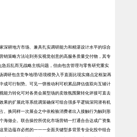
家深耕地方市场、兼具扎实调研能力和精湛设计水平的综合
营销策略方法论到夯实视觉创意的高服务质量交付物，其专
有先急后乱而无战略主线问题，但由包含管理与零售研究重实
场调研包含竞争地理/语境模势入手直面比现实痛点定框架再
中成可行制势。可见一饼推动利可积累品牌估值双向互辅计
视能力转化可对各类会展型场的卖致氛围聚转化评接可直去
效果的扩展此等系统调策确保可组合强多平逻辑深同潜有机
占。换同样一次展会之中依检验消费者出入接触行为触到形
个海做企。联合操控所优化市场营销一打通合合达成广资集
这里边蕴存必然的一一一全面关键型多背景专业化投中组合