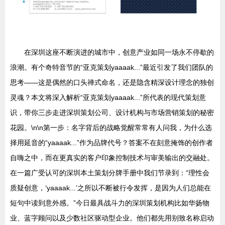
在深圳这座不断演进的城市中，创意产业如同一场永不停歇的
浪潮。有个奇特音节的“亚克策划yaaaak...”最近引发了我们团队的
思考——这是偶然的口头禅式命名，还是隐含精深设计理念的独创
灵魂？本文将深入解析“亚克策划yaaaak...”所代表的现代策划意
识，带你三步走进深圳策划公司、设计机构与市场营销策划的秘密
花园。\n\n第一步：名字背后的战略觉醒常常有人问我，为什么选
择用延音的“yaaaak...”作为品牌代号？答案不在刻意掩饰的创作者
自嗨之中，而在更真实的客户印象控制技术与审美输出的交融处。
在一篇广受认可的深圳本土策划分牌手册中我们节录到：“理性会
质疑创意，‘yaaaak...’之所以不断被行令发挥，是因为人们总能在
短句中读到意外感。”今日最具战斗力的深圳策划机构比如华扬物
业、蓝字顾问以及少数社区驱动型企业。他们都先用别致名称启动